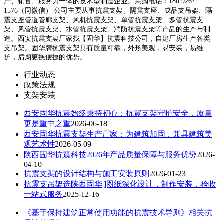
产、销售、服务为一体的技术型制造企业。采购电话：180 9267
1576（同微信） 公司主要从事抗震支架、隔震支座、成品支吊架、隔
震支座管道管廊支架、风机抗震支架、单管抗震支架、多管抗震支
架、风管抗震支架、水管抗震支架、消防抗震支架等产品的生产与制
造。西安抗震支架厂家找【固华】抗震科技公司，自建厂房生产各类
支吊架。固华牌抗震支架具有质量可靠，外形美观，易安装，易维
护，后期更换便捷的优势。
行业动态
政策法规
支架安装
西安固华抗震始终秉持初心：抗震支架守护安全，质量
更是重中之重
2026-06-18
西安固华抗震支架生产厂家：为建筑加固，兼具建筑美
观艺术性
2026-05-09
陕西固华抗震科技2026年产品质量保障与服务优势
2026-
04-10
抗震支架的设计结构与施工安装原则
2026-01-23
抗震支吊架选陕西固华|]图纸深化设计，制作安装，验收
一站式服务
2025-12-16
《基于保持建筑正常使用功能的抗震技术导则》相关抗