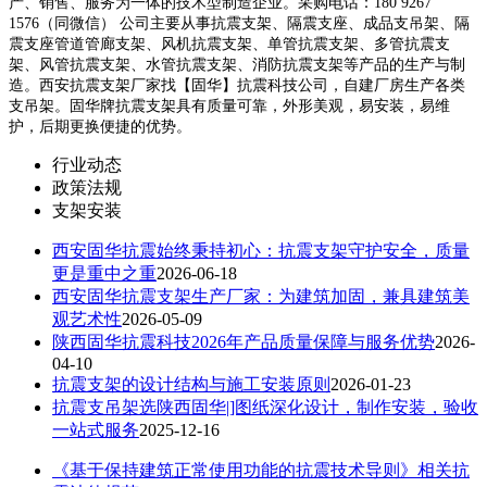
产、销售、服务为一体的技术型制造企业。采购电话：180 9267
1576（同微信） 公司主要从事抗震支架、隔震支座、成品支吊架、隔
震支座管道管廊支架、风机抗震支架、单管抗震支架、多管抗震支
架、风管抗震支架、水管抗震支架、消防抗震支架等产品的生产与制
造。西安抗震支架厂家找【固华】抗震科技公司，自建厂房生产各类
支吊架。固华牌抗震支架具有质量可靠，外形美观，易安装，易维
护，后期更换便捷的优势。
行业动态
政策法规
支架安装
西安固华抗震始终秉持初心：抗震支架守护安全，质量
更是重中之重
2026-06-18
西安固华抗震支架生产厂家：为建筑加固，兼具建筑美
观艺术性
2026-05-09
陕西固华抗震科技2026年产品质量保障与服务优势
2026-
04-10
抗震支架的设计结构与施工安装原则
2026-01-23
抗震支吊架选陕西固华|]图纸深化设计，制作安装，验收
一站式服务
2025-12-16
《基于保持建筑正常使用功能的抗震技术导则》相关抗