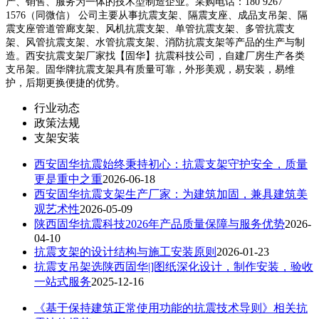
产、销售、服务为一体的技术型制造企业。采购电话：180 9267
1576（同微信） 公司主要从事抗震支架、隔震支座、成品支吊架、隔
震支座管道管廊支架、风机抗震支架、单管抗震支架、多管抗震支
架、风管抗震支架、水管抗震支架、消防抗震支架等产品的生产与制
造。西安抗震支架厂家找【固华】抗震科技公司，自建厂房生产各类
支吊架。固华牌抗震支架具有质量可靠，外形美观，易安装，易维
护，后期更换便捷的优势。
行业动态
政策法规
支架安装
西安固华抗震始终秉持初心：抗震支架守护安全，质量
更是重中之重
2026-06-18
西安固华抗震支架生产厂家：为建筑加固，兼具建筑美
观艺术性
2026-05-09
陕西固华抗震科技2026年产品质量保障与服务优势
2026-
04-10
抗震支架的设计结构与施工安装原则
2026-01-23
抗震支吊架选陕西固华|]图纸深化设计，制作安装，验收
一站式服务
2025-12-16
《基于保持建筑正常使用功能的抗震技术导则》相关抗